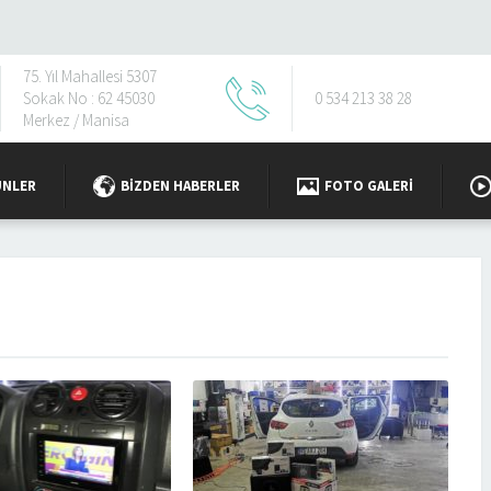
75. Yıl Mahallesi 5307
Sokak No : 62 45030
0 534 213 38 28
Merkez / Manisa
ÜNLER
BIZDEN HABERLER
FOTO GALERI