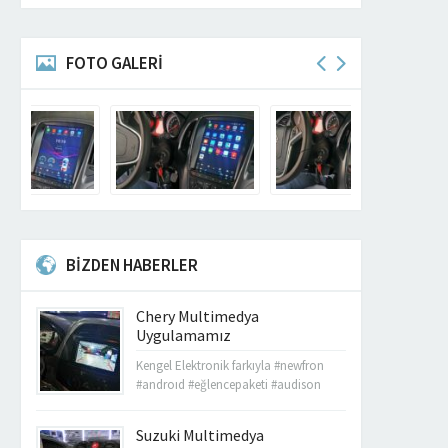
FOTO GALERİ
BİZDEN HABERLER
Chery Multimedya
Uygulamamız
Kengel Elektronik farkıyla #newfron
#androıd #eğlencepaketi #audison
#apk165 #db #Focal #rockford #fosgate
#taramps #JLaudio #kicker tüm üst
Suzuki Multimedya
düzey ürünlerimiz bulunmaktadır.