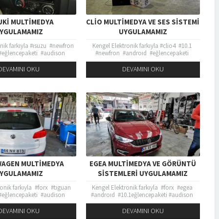
UKI MULTIMEDYA
CLIO MULTIMEDYA VE SES SISTEMI
YGULAMAMIZ
UYGULAMAMIZ
onik farkıyla #ısuzu #newfron
Kengel Elektronik farkıyla #clio4 #10.1
#eğlencepaketi #audison
#newfron #androıd #eğlencepaketi
#Focal #rockford #fosgate
#audison #apk165 #db #Focal #rockford
audio #kicker tüm üst düzey
#fosgate #taramps #JLaudio #kicker tüm
DEVAMINI OKU
DEVAMINI OKU
rimiz bulunmaktadır...
üst düzey ürünlerimiz bulunmaktadır...
AGEN MULTIMEDYA
EGEA MULTIMEDYA VE GÖRÜNTÜ
YGULAMAMIZ
SISTEMLERI UYGULAMAMIZ
ronik farkıyla #forx #tıguan
Kengel Elektronik farkıyla #forx #egea
#eğlencepaketi #audison
#androıd #10.1eğlencepaketi #audison
ocal #rockford #fosgate
#apk165 #Focal #rockford #fosgate
audio #kicker tüm üst düzey
#taramps’ #JLaudio #kicker tüm üst
DEVAMINI OKU
DEVAMINI OKU
 bulunmaktadır kaliteyi...
düzey ürünlerimiz bulunmaktadır...