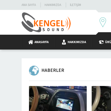
ANA SAYFA
HAKKIMIZDA
İLETIŞIM
ANASAYFA
HAKKIMIZDA
ÜR
HABERLER