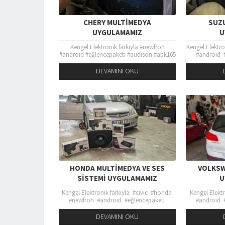
CHERY MULTIMEDYA
SUZ
UYGULAMAMIZ
U
Kengel Elektronik farkıyla #newfron
Kengel Elektr
#androıd #eğlencepaketi #audison #apk165
#androıd 
#db #Focal #rockford #fosgate #taramps
#apk165 #db 
#JLaudio #kicker tüm üst düzey ürünlerimiz
#taramps #JL
DEVAMINI OKU
bulunmaktadır....
ürünle
HONDA MULTIMEDYA VE SES
VOLKSW
SISTEMI UYGULAMAMIZ
U
Kengel Elektronik farkıyla #cıvıc #honda
Kengel Elekt
#newfron #androıd #eğlencepaketi
#androıd 
#audison #apk165 #edison5kanal #db
#apk165 #F
#Focal #rockford #fosgate #taramps’
#taramps’ #JL
DEVAMINI OKU
#JLaudio #kicker tüm üst düzey...
ürünlerimiz