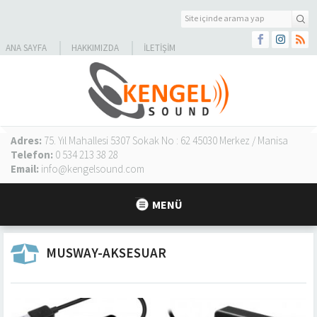
ANA SAYFA
HAKKIMIZDA
İLETIŞIM
Adres:
75. Yıl Mahallesi 5307 Sokak No : 62 45030 Merkez / Manisa
Telefon:
0 534 213 38 28
Email:
info@kengelsound.com
MENÜ
MUSWAY-AKSESUAR