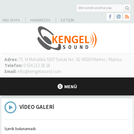
ANA SAYFA
HAKKIMIZDA
İLETIŞIM
Adres:
75. Yıl Mahallesi 5307 Sokak No : 62 45030 Merkez / Manisa
Telefon:
0 534 213 38 28
Email:
info@kengelsound.com
MENÜ
VIDEO GALERI
İçerik bulunamadı.