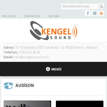
ANA SAYFA
HAKKIMIZDA
İLETIŞIM
Adres:
75. Yıl Mahallesi 5307 Sokak No : 62 45030 Merkez / Manisa
Telefon:
0 534 213 38 28
Email:
info@kengelsound.com
MENÜ
AUDISON