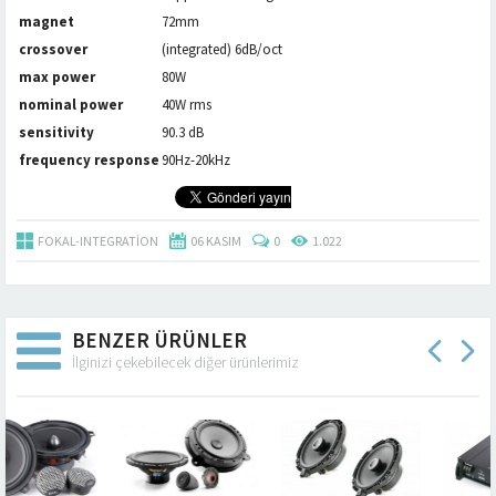
magnet
72mm
crossover
(integrated) 6dB/oct
max power
80W
nominal power
40W rms
sensitivity
90.3 dB
frequency response
90Hz-20kHz
FOKAL-INTEGRATION
06 KASIM
0
1.022
BENZER ÜRÜNLER
İlginizi çekebilecek diğer ürünlerimiz