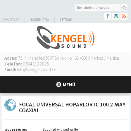
ANA SAYFA
HAKKIMIZDA
İLETIŞIM
Adres:
75. Yıl Mahallesi 5307 Sokak No : 62 45030 Merkez / Manisa
Telefon:
0 534 213 38 28
Email:
info@kengelsound.com
MENÜ
FOCAL UNIVERSAL HOPARLÖR IC 100 2-WAY
COAXIAL
accessories
Supplied without grille