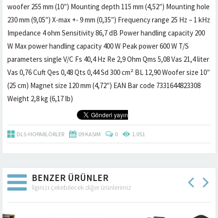
woofer 255 mm (10″) Mounting depth 115 mm (4,52″) Mounting hole
230 mm (9,05″) X-max +- 9 mm (0,35″) Frequency range 25 Hz – 1 kHz
Impedance 4 ohm Sensitivity 86,7 dB Power handling capacity 200
W Max power handling capacity 400 W Peak power 600 W T/S
parameters single V/C Fs 40,4 Hz Re 2,9 Ohm Qms 5,08 Vas 21,4 liter
Vas 0,76 Cuft Qes 0,48 Qts 0,44 Sd 300 cm² BL 12,90 Woofer size 10″
(25 cm) Magnet size 120 mm (4,72″) EAN Bar code 7331644823308
Weight 2,8 kg (6,17 lb)
DLS-HOPARLÖRLER
09 KASIM
0
1.051
BENZER ÜRÜNLER
İlginizi çekebilecek diğer ürünlerimiz