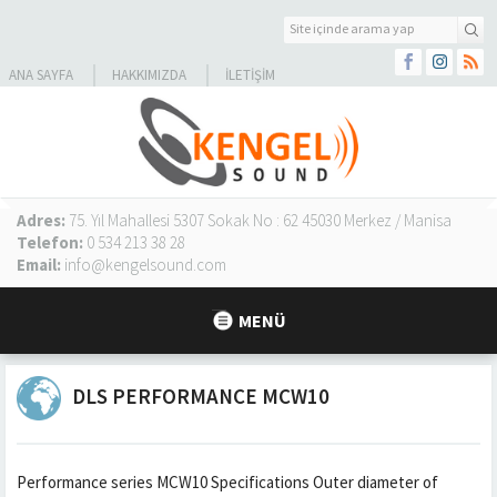
ANA SAYFA
HAKKIMIZDA
İLETIŞIM
Adres:
75. Yıl Mahallesi 5307 Sokak No : 62 45030 Merkez / Manisa
Telefon:
0 534 213 38 28
Email:
info@kengelsound.com
MENÜ
DLS PERFORMANCE MCW10
Performance series MCW10 Specifications Outer diameter of